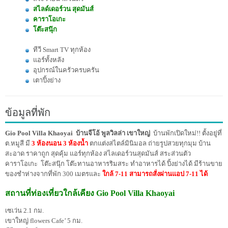
สไลด์เดอร์วน สุดมันส์
คาราโอเกะ
โต๊ะสนุ๊ก
ทีวี Smart TV ทุกห้อง
แอร์ทั้งหลัง
อุปกรณ์ในครัวครบครัน
เตาปิ้งย่าง
ข้อมูลที่พัก
Gio Pool Villa Khaoyai บ้านจีโอ้ พูลวิลล่า เขาใหญ่
บ้านพักเปิดใหม่!! ตั้งอยู่ที่
ต.หมูสี มี
3 ห้องนอน 3 ห้องน้ำ
ตกแต่งสไตล์มินิมอล ถ่ายรูปสวยทุกมุม บ้าน
สะอาด ราคาถูก สุดคุ้ม แอร์ทุกห้อง สไลเดอร์วนสุดมันส์ สระส่วนตัว
คาราโอเกะ โต๊ะสนุ๊ก โต๊ะทานอาหารริมสระ ทำอาหารได้ ปิ้งย่างได้ มีร้านขาย
ของชำห่างจากที่พัก 300 เมตรและ
ใกล้ 7-11 สามารถสั่งผ่านแอป 7-11 ได้
สถานที่ท่องเที่ยวใกล้เคียง Gio Pool Villa Khaoyai
เซเว่น 2.1 กม.
เขาใหญ่ flowers Cafe’ 5 กม.