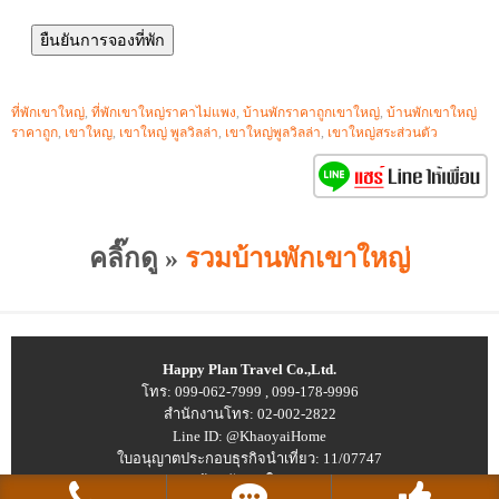
ที่พักเขาใหญ่
,
ที่พักเขาใหญ่ราคาไม่แพง
,
บ้านพักราคาถูกเขาใหญ่
,
บ้านพักเขาใหญ่
ราคาถูก
,
เขาใหญ
,
เขาใหญ่ พูลวิลล่า
,
เขาใหญ่พูลวิลล่า
,
เขาใหญ่สระส่วนตัว
คลิ๊กดู »
รวมบ้านพักเขาใหญ่
Happy Plan Travel Co.,Ltd.
โทร:
099-062-7999
,
099-178-9996
สำนักงานโทร:
02-002-2822
Line ID:
@KhaoyaiHome
ใบอนุญาตประกอบธุรกิจนำเที่ยว: 11/07747
© 2026
บ้านพักเขาใหญ่ ราคาถูก