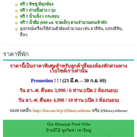
ฟรี !! ทิชชู่ มีทุกห้อง
ฟรี !! ถ่านปิ้งย่าง 1 ถุง
ฟรี !! น้ำแข็ง 1 กระสอบ
ฟรี !! น้ำดื่ม (600 ml. ขวดเล็ก) ตามจำนวนคนเข้าพัก
อุปกรณ์เครื่องใช้ส่วนตัวต้องนำมาเอง เช่น ยาสีฟัน, แปรงสีฟัน,
อื่นๆ
ราคาที่พัก
ราคานี้เป็นราคาพิเศษสำหรับลูกค้าที่จองห้องพักผ่านทาง
เว็บไซต์เราเท่านั้น
Promotion ! ! !
(23 มี.ค. – 30 ก.ย. 69)
วัน อา.-ศ. คืนละ 3,990 / 6 ท่าน (เปิด 2 ห้องนอน)
วัน อา.-ศ. คืนละ 4,990 / 10 ท่าน (เปิด 3 ห้องนอน)
จองทาง
คลิ๊ก:
http://line.me/ti/p/@khaoyaihome
หรือ @khaoyaihome
Gio Khaoyai Pool Villa
บ้านจีโอ้ พูลวิลล่า เขาใหญ่