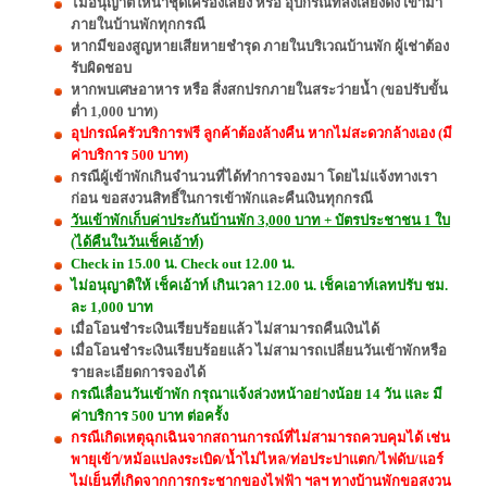
ไม่อนุญาตให้นำชุดเครื่องเสียง หรือ อุปกรณ์ที่ส่งเสียงดัง เข้ามา
ภายในบ้านพักทุกกรณี
หากมีของสูญหายเสียหายชำรุด ภายในบริเวณบ้านพัก ผู้เช่าต้อง
รับผิดชอบ
หากพบเศษอาหาร หรือ สิ่งสกปรกภายในสระว่ายน้ำ (ขอปรับขั้น
ต่ำ 1,000 บาท)
อุปกรณ์ครัวบริการฟรี ลูกค้าต้องล้างคืน หากไม่สะดวกล้างเอง (มี
ค่าบริการ 500 บาท)
กรณีผู้เข้าพักเกินจำนวนที่ได้ทำการจองมา โดยไม่แจ้งทางเรา
ก่อน ขอสงวนสิทธิ์ในการเข้าพักและคืนเงินทุกกรณี
วันเข้าพักเก็บค่าประกันบ้านพัก 3,000 บาท + บัตรประชาชน 1 ใบ
(ได้คืนในวันเช็คเอ้าท์)
Check in 15.00 น. Check out 12.00 น.
ไม่อนุญาติให้ เช็คเอ้าท์ เกินเวลา 12.00 น. เช็คเอาท์เลทปรับ ชม.
ละ 1,000 บาท
เมื่อโอนชำระเงินเรียบร้อยแล้ว ไม่สามารถคืนเงินได้
เมื่อโอนชำระเงินเรียบร้อยแล้ว ไม่สามารถเปลี่ยนวันเข้าพักหรือ
รายละเอียดการจองได้
กรณีเลื่อนวันเข้าพัก กรุณาแจ้งล่วงหน้าอย่างน้อย 14 วัน และ มี
ค่าบริการ 500 บาท ต่อครั้ง
กรณีเกิดเหตุฉุกเฉินจากสถานการณ์ที่ไม่สามารถควบคุมได้ เช่น
พายุเข้า/หม้อแปลงระเบิด/น้ำไม่ไหล/ท่อประปาแตก/ไฟดับ/แอร์
ไม่เย็นที่เกิดจากการกระชากของไฟฟ้า ฯลฯ ทางบ้านพักขอสงวน