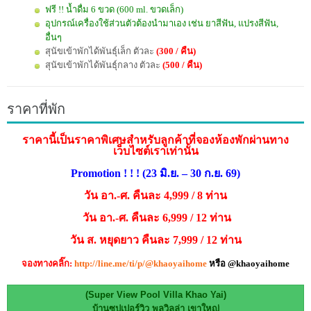
ฟรี !! น้ำดื่ม 6 ขวด (600 ml. ขวดเล็ก)
อุปกรณ์เครื่องใช้ส่วนตัวต้องนำมาเอง เช่น ยาสีฟัน, แปรงสีฟัน,
อื่นๆ
สุนัขเข้าพักได้พันธุ์เล็ก ตัวละ
(300 / คืน)
สุนัขเข้าพักได้พันธุ์กลาง ตัวละ
(500 / คืน)
ราคาที่พัก
ราคานี้เป็นราคาพิเศษสำหรับลูกค้าที่จองห้องพักผ่านทาง
เว็บไซต์เราเท่านั้น
Promotion ! ! ! (23 มิ.ย. – 30 ก.ย. 69)
วัน อา.-ศ. คืนละ 4,999 / 8 ท่าน
วัน อา.-ศ. คืนละ 6,999 / 12 ท่าน
วัน ส. หยุดยาว คืนละ 7,999 / 12 ท่าน
จองทาง
คลิ๊ก:
http://line.me/ti/p/@khaoyaihome
หรือ @khaoyaihome
(Super View Pool Villa Khao Yai)
บ้านซุปเปอร์วิว พูลวิลล่า เขาใหญ่