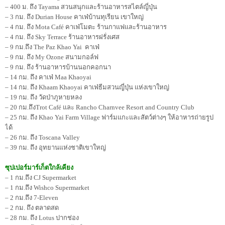
– 400 ม. ถึง Tayama สวนสนุกและร้านอาหารสไตล์ญี่ปุ่น
– 3 กม. ถึง Durian House คาเฟ่บ้านทุเรียน เขาใหญ่
– 4 กม. ถึง Mota Café คาเฟ่โมตะ ร้านกาแฟและร้านอาหาร
– 4 กม. ถึง Sky Terrace ร้านอาหารฝรั่งเศส
– 9 กม.ถึง The Paz Khao Yai คาเฟ่
– 9 กม. ถึง My Ozone สนามกอล์ฟ
– 9 กม. ถึง ร้านอาหารบ้านนอกคอกนา
– 14 กม. ถึง คาเฟ่ Maa Khaoyai
– 14 กม. ถึง Khaam Khaoyai คาเฟ่ธีมสวนญี่ปุ่น แห่งเขาใหญ่
– 19 กม. ถึง วัดป่าภูหายหลง
– 20 กม.ถึงTrot Café และ Rancho Charnvee Resort and Country Club
– 25 กม. ถึง Khao Yai Farm Village ฟาร์มแกะและสัตว์ต่างๆ ให้อาหารถ่ายรูป
ได้
– 26 กม. ถึง Toscana Valley
– 39 กม. ถึง อุทยานแห่งชาติเขาใหญ่
ซุปเปอร์มาร์เก็ตใกล้เคียง
– 1 กม.ถึง CJ Supermarket
– 1 กม.ถึง Wishco Supermarket
– 2 กม.ถึง 7-Eleven
– 2 กม. ถึง ตลาดสด
– 28 กม. ถึง Lotus ปากช่อง