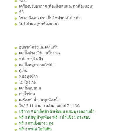
WiFi
เครื่องปรับอากาศ (ห้องนั่งเล่นและทุกห้องนอน)
ทีวี
โซฟานั่งเล่น ปรับเป็นโซฟาเบดได้ 2 ตัว
ไดร์เป่าผม (ทุกห้องนอน)
อุปกรณ์ครัวและเตาแก๊ส
เตาปิ้งย่าง (ใช้ถ่านปิ้งย่าง)
หม้อชาบูไฟฟ้า
เตาปิ้งหมูกระทะไฟฟ้า
ตู้เย็น
หม้อหุงข้าว
ไมโครเวฟ
เตาติ๊งอบขนม
กาน้ำร้อน
เครื่องทำน้ำอุ่นทุกห้องน้ำ
ใกล้ 7-11 สามารถสั่งผ่านแอป 7-11 ได้
บริการ !! ผ้าเช็ดตัว ผ้าเช็ดผม แชมพู เจลอาบน้ำ
ฟรี !! ทิชชู่ มีทุกห้อง /ฟรี !! น้ำแข็ง 1 กระสอบ
ฟรี !! ถ่านปิ้งย่าง 1 ถุง
ฟรี !! กาแฟ โอวัลติน