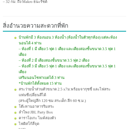
– 32 กม. ถึง Makro ธนะรัชต์
สิ่งอำนวยความสะดวกที่พัก
บ้านพักมี 3 ห้องนอน 3 ห้องน้ำ (ห้องน้ำในตัวทุกห้อง) แต่ละห้อง
นอนได้ 4 ท่าน
– ห้องที่ 1 มี เตียง 5 ฟุต 1 เตียง และเตียงสองชั้นขนาด 3.5 ฟุต 1
เตียง
– ห้องที่ 2 มี เตียงสองชั้นขนาด 3.5 ฟุต 2 เตียง
– ห้องที่ 3 มี เตียง 5 ฟุต 1 เตียง และเตียงสองชั้นขนาด 3.5 ฟุต 1
เตียง
เสริมนอนโซฟาเบดได้ 3 ท่าน
*บ้านพักได้ทั้งหมด 15 ท่าน
สระว่ายน้ำส่วนตัวขนาด 2.5 x7ม.พร้อมจากุซซี่ และไฟสระ
แฟนซีเปลี่ยนสีได้
(สระผู้ใหญ่ลึก 120 ซม สระเด็ก ลึก 60 ซ.ม.)
โต๊ะทานอาหารริมสระ
ลำโพง JBL Party Box
คาราโอเกะ ไมค์สองตัว
ไฟดิสโก้สี่จุด