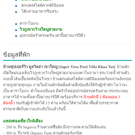
ตกแต่งสไตล์คาเฟ่มินิมอล
โต๊ะทานอาหารริมสระ
คาราโอเกะ
วิวภูเขากว้างใหญ่สวยงาม
อุปกรณ์ครัวครบครัน เตาปิ้งย่างบาร์บีคิว
ข้อมูลที่พัก
บ้านซุปเปอร์วิว พูลวิลล่า เขาใหญ่ (Super View Pool Villa Khao Yai)
บ้านพัก
เปิดใหม่มองเห็นวิวภูเขากว้างใหญ่สวยงามแบบพาโนรามา สระว่ายน้ำส่วนตัว
แบบน้ำล้นเบื้องหลังเป็นวิวเขา บ้านตกแต่งสไตล์คาเฟ่มินิมอลพร้อมสวนอังกฤษ
ถ่ายรูปสวยทุกมุม ภายในบ้านพักจัดเต็มด้วยสิ่งบันเทิงให้กับผู้เข้าพัก ไม่ว่าจะ
เป็น คาราโอเกะ ลำโพงเจบีแอล มีครัวไทยอุปกรณ์ครบครันสามารถประกอบ
อาหารได้ รวมทั้งเตาปิ้งย่างบาร์บีคิวพร้อมบริการ
บ้านพักมี 3 ห้องนอน 3
ห้องน้ำ
รองรับผู้เข้าพักได้ 15 ท่าน พร้อมให้ท่านได้มาดื่มด่ำบรรยากาศ
ธรรมชาติเก็บความประทับใจแล้ววันนี้
แหล่งท่องเที่ยวใกล้เคียง
– 200 ม. ถึง Sugavia ร้านคาเฟ่ชื่อดัง มีเขาวงกต สวนให้เดินเล่น
– 300 ม. ถึง WB Organic Farm สวนผักออร์แกนิค