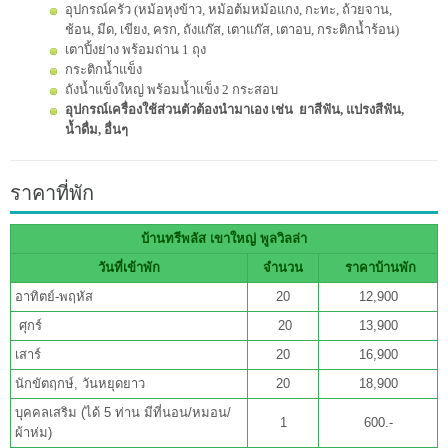
อุปกรณ์ครัว (หม้อหุงข้าว, หม้อต้มหม้อแกง, กะทะ, ถ้วยจาน,
ช้อน, มีด, เขียง, ครก, ถังแก๊ส, เตาแก๊ส, เตาอบ, กระติกน้ำร้อน)
เตาปิ้งย่าง พร้อมถ่าน 1 ถุง
กระติกน้ำแข็ง
ถังน้ำแข็งใหญ่ พร้อมน้ำแข็ง 2 กระสอบ
อุปกรณ์เครื่องใช้ส่วนตัวต้องนำมาเอง เช่น ยาสีฟัน, แปรงสีฟัน,
น้ำดื่ม, อื่นๆ
ราคาที่พัก
บ้านทรีพลัส เขาใหญ่ พูลวิลล่า
วันที่เข้าพัก
จำนวน
ราคาบ้านพัก
อาทิตย์-พฤหัส
20
12,900
ศุกร์
20
13,900
เสาร์
20
16,900
นักขัตฤกษ์, วันหยุดยาว
20
18,900
บุคคลเสริม (ได้ 5 ท่าน มีที่นอน/หมอน/
1
600.-
ผ้าห่ม)