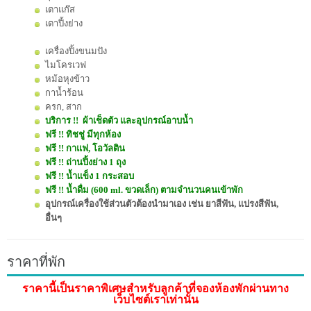
เตาแก๊ส
เตาปิ้งย่าง
เครื่องปิ้งขนมปัง
ไมโครเวฟ
หม้อหุงข้าว
กาน้ำร้อน
ครก, สาก
บริการ !!
ผ้าเช็ดตัว และอุปกรณ์อาบน้ำ
ฟรี !! ทิชชู่ มีทุกห้อง
ฟรี !! กาแฟ, โอวัลติน
ฟรี !! ถ่านปิ้งย่าง 1 ถุง
ฟรี !! น้ำแข็ง 1 กระสอบ
ฟรี !! น้ำดื่ม (600 ml. ขวดเล็ก) ตามจำนวนคนเข้าพัก
อุปกรณ์เครื่องใช้ส่วนตัวต้องนำมาเอง เช่น ยาสีฟัน, แปรงสีฟัน,
อื่นๆ
ราคาที่พัก
ราคานี้เป็นราคาพิเศษสำหรับลูกค้าที่จองห้องพักผ่านทาง
เว็บไซต์เราเท่านั้น