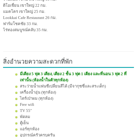
ดิโอเชี่ยน เขาใหญ่ 22 กม.
แมคโคร เขาใหญ่ 25 กม.
Lookkai Cafe Restaurant 26 กม.
ฟาร์มโชคชัย 33 กม.
ไร่ทองสมบูรณ์คลับ 35 กม.
สิ่งอำนวยความสะดวกที่พัก
มีเตียง 5 ฟุต 3 เตียง, เตียง 2 ชั้น 3 ฟุต 1 เตียง และที่นอน 3 ฟุต 2 ที่
เท่านั้น (ห้องน้ำในตัวทุกห้อง)
สระว่ายน้ำแฟนซีเปลี่ยนสีได้ (มีจากุซซี่และสระเด็ก)
เครื่องน้ำอุ่น (ทุกห้อง)
ไดร์เป่าผม (ทุกห้อง)
Free wifi
TV 55″
พัดลม
ตู้เย็น
แอร์ทุกห้อง
อุปกรณ์ครัวครบครัน