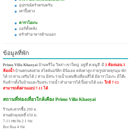
อุปกรณ์ครัวครบครัน
เตาปิ้งย่าง
คาราโอเกะ
แอร์ทั้งหลัง
ครัวทำอาหารด้านนอก
ข้อมูลที่พัก
Primo Villa Khaoyai
บ้านพรีโม วิลล่า เขาใหญ่ อยู่ที่ ต.หมูสี มี
3 ห้องนอน 3
ห้องน้ำ
บ้านตกแต่งสวย สไตล์นอร์ดิก มินิมอล หลังคาสูง ถ่ายรูปสวยทุกมุม พัก
ได้ 10 ท่าน เสริมได้ 2 ท่าน มีสระว่ายน้ำแฟนซีเปลี่ยนสีได้ มีคาราโอเกะ มีโต๊ะ
กินข้าวทั้งในบ้านและริ
มสระว่ายน้ำ ทำอาหารได้ ปิ้งย่างได้ และ
ใกล้ 7-11
สามารถสั่งผ่านแอป 7-11 ได้
สถานที่ท่องเที่ยวใกล้เคียง Primo Villa Khaoyai
ร้านสะดวกซื้อ 200 ม.
สวนผักลุงฤทธิ์ 650 ม.
7-11 เซเว่น 2.1 กม.
Bor Bua 4 กม.