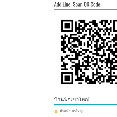
Add Line: Scan QR Code
บ้านพักเขาใหญ่
บ้านพักเขาใหญ่