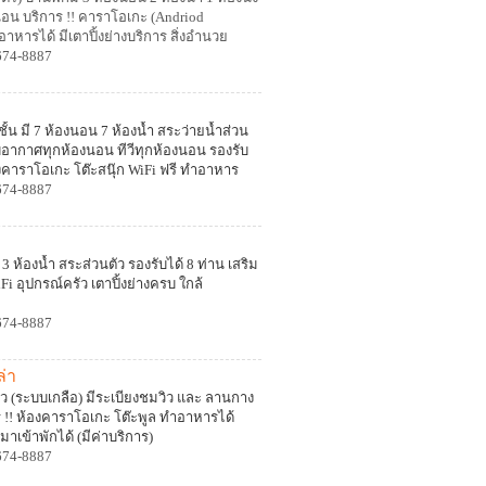
งนอน บริการ !! คาราโอเกะ (Andriod
งอาหารได้ มีเตาปิ้งย่างบริการ สิ่งอำนวย
674-8887
้น มี 7 ห้องนอน 7 ห้องน้ำ สระว่ายน้ำส่วน
รับอากาศทุกห้องนอน ทีวีทุกห้องนอน รองรับ
้องคาราโอเกะ โต๊ะสนุ๊ก WiFi ฟรี ทำอาหาร
674-8887
 3 ห้องน้ำ
สระส่วนตัว รองรับได้ 8 ท่าน เสริม
iFi อุปกรณ์ครัว เตาปิ้งย่างครบ
ใกล้
674-8887
ล่า
ตัว (ระบบเกลือ) มีระเบียงชมวิว และ ลานกาง
การ !! ห้องคาราโอเกะ โต๊ะพูล ทำอาหารได้
ำมาเข้าพักได้ (มีค่าบริการ)
674-8887