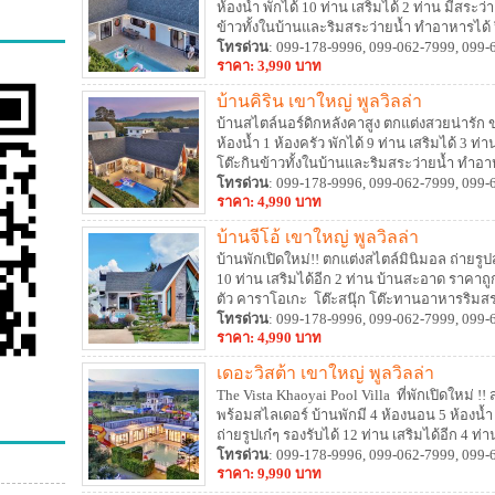
ห้องน้ำ พักได้ 10 ท่าน เสริมได้ 2 ท่าน มีสระว
ข้าวทั้งในบ้านและริมสระว่ายน้ำ ทำอาหารได้ ป
โทรด่วน
: 099-178-9996, 099-062-7999, 099-
ราคา: 3,990 บาท
บ้านคิริน เขาใหญ่ พูลวิลล่า
บ้านสไตล์นอร์ดิกหลังคาสูง ตกแต่งสวยน่ารัก 
ห้องน้ำ 1 ห้องครัว พักได้ 9 ท่าน เสริมได้ 3 ท
โต๊ะกินข้าวทั้งในบ้านและริมสระว่ายน้ำ ทำอาห
โทรด่วน
: 099-178-9996, 099-062-7999, 099-
ราคา: 4,990 บาท
บ้านจีโอ้ เขาใหญ่ พูลวิลล่า
บ้านพักเปิดใหม่!! ตกแต่งสไตล์มินิมอล ถ่ายรูป
10 ท่าน เสริมได้อีก 2 ท่าน บ้านสะอาด ราคาถู
ตัว คาราโอเกะ โต๊ะสนุ๊ก โต๊ะทานอาหารริมสระ
โทรด่วน
: 099-178-9996, 099-062-7999, 099-
ราคา: 4,990 บาท
เดอะวิสต้า เขาใหญ่ พูลวิลล่า
The Vista Khaoyai Pool Villa ที่พักเปิดใหม่ 
พร้อมสไลเดอร์ บ้านพักมี 4 ห้องนอน 5 ห้องน้ำ
ถ่ายรูปเก๋ๆ รองรับได้ 12 ท่าน เสริมได้อีก 4 
ฟรี อุปกรณ์ครัว เตาปิ้งย่าง ที่จอดรถครบ
โทรด่วน
: 099-178-9996, 099-062-7999, 099-
ราคา: 9,990 บาท