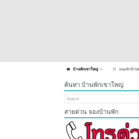
บ้านพักเขาใหญ่
แนะนำบ้านพ
ค้นหา บ้านพักเขาใหญ่
สายด่วน จองบ้านพัก