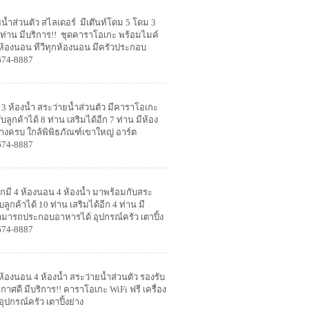
ายน้ำส่วนตัว สไลเดอร์ มีเต๊นท์โดม 5 โดม 3
10 ท่าน มีบริการ!! ชุดคาราโอเกะ พร้อมไมค์
กห้องนอน ทีวีทุกห้องนอน มีครัวประกอบ
ิ้งย่าง สิ่งอำนวยความมากมาย
674-8887
 3 ห้องน้ำ
สระว่ายน้ำส่วนตัว มีคาราโอเกะ
ลูกค้าได้ 8 ท่าน เสริมได้อีก 7 ท่าน มีห้อง
ย่างครบ
ใกล้พิพิธภัณฑ์เขาใหญ่ อาร์ต
674-8887
มี 4 ห้องนอน 4 ห้องน้ำ มาพร้อมกับสระ
ูกค้าได้ 10 ท่าน เสริมได้อีก 4 ท่าน มี
สามารถประกอบอาหารได้ อุปกรณ์ครัว เตาปิ้ง
674-8887
 ห้องนอน 4 ห้องน้ำ สระว่ายน้ำส่วนตัว รองรับ
ากาศดี มีบริการ!! คาราโอเกะ WiFi ฟรี เครื่อง
ปกรณ์ครัว เตาปิ้งย่าง