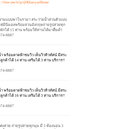
p://line.me/ti/p/@KhaoyaiHome
วยงามแบบพาโนรามา สระว่ายน้ำส่วนตัวแบบ
คาเฟ่มินิมอลพร้อมสวนอังกฤษถ่ายรูปสวยทุก
าพักได้ 15 ท่าน พร้อมให้ท่านได้มาดื่มด่ำ
นี้
674-8887
น้ำ พร้อมดาดฟ้าชมวิว เห็นวิวทิวทัศน์
มีสระ
ูกค้าได้ 14 ท่าน เสริมได้ 3 ท่าน บริการ!!
674-8887
น้ำ พร้อมดาดฟ้าชมวิว เห็นวิวทิวทัศน์
มีสระ
ูกค้าได้ 16 ท่าน เสริมได้ 3 ท่าน บริการ!!
674-8887
ต่งสวย ถ่ายรูปสวยทุกมุม มี 3 ห้องนอน 3