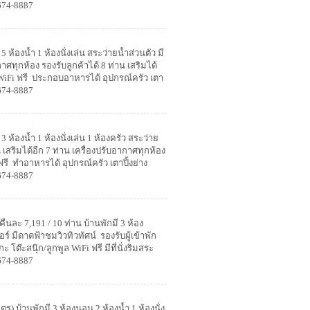
674-8887
5 ห้องน้ำ 1 ห้องนั่งเล่น
สระว่ายน้ำส่วนตัว มี
ากาศทุกห้อง รองรับลูกค้าได้ 8 ท่าน เสริมได้
๊ก WiFi ฟรี ประกอบอาหารได้ อุปกรณ์ครัว เตา
674-8887
3 ห้องน้ำ 1 ห้องนั่งเล่น 1 ห้องครัว
สระว่าย
าน เสริมได้อีก 7 ท่าน เครื่องปรับอากาศทุกห้อง
ฟรี ทำอาหารได้ อุปกรณ์ครัว เตาปิ้งย่าง
674-8887
คืนละ 7,191 / 10 ท่าน
บ้านพักมี 3 ห้อง
์ มีดาดฟ้าชมวิวทิวทัศน์ รองรับผู้เข้าพัก
 โต๊ะสนุ๊ก/ลูกพูล WiFi ฟรี มีที่นั่งริมสระ
ตาปิ้งย่างครบ สิ่งอำนวยความสะดวกมากมาย
674-8887
) บ้านพักมี 3 ห้องนอน 2 ห้องน้ำ 1 ห้องนั่ง