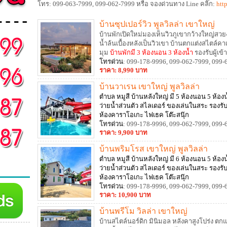
โทร: 099-063-7999, 099-062-7999 หรือ จองด่วนทาง Line คลิ๊ก:
htt
บ้านซุปเปอร์วิว พูลวิลล่า เขาใหญ่
บ้านพักเปิดใหม่มองเห็นวิวภูเขากว้างใหญ่ส
น้ำล้นเบื้องหลังเป็นวิวเขา บ้านตกแต่งสไตล์
มุม
บ้านพักมี 3 ห้องนอน 3 ห้องน้ำ
รองรับผู้เข้
บรรยากาศธรรมชาติเก็บความประทับใจแล้ววัน
โทรด่วน
: 099-178-9996, 099-062-7999, 099-
ราคา: 8,990 บาท
บ้านวาเรน เขาใหญ่ พูลวิลล่า
ตำบล หมูสี บ้านหลังใหญ่ มี 5 ห้องนอน 5 ห้อง
ว่ายน้ำส่วนตัว สไลเดอร์ ของเล่นในสระ รองรับล
ห้องคาราโอเกะ ไฟเธค โต๊ะสนุ๊ก
โทรด่วน
: 099-178-9996, 099-062-7999, 099-
ราคา: 9,900 บาท
บ้านพริมโรส เขาใหญ่ พูลวิลล่า
ตำบล หมูสี บ้านหลังใหญ่ มี 6 ห้องนอน 5 ห้อง
ว่ายน้ำส่วนตัว สไลเดอร์ ของเล่นในสระ รองรับล
ห้องคาราโอเกะ ไฟเธค โต๊ะสนุ๊ก
โทรด่วน
: 099-178-9996, 099-062-7999, 099-
ราคา: 10,900 บาท
บ้านพรีโม วิลล่า เขาใหญ่
บ้านสไตล์นอร์ดิก มินิมอล หลังคาสูงโปร่ง ตกแ