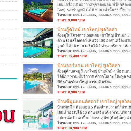
เล่น เครื่องปรับอากาศทุกห้องนอน ทีวีทุกห้อ
Box) รองรับลูกค้าได้ 8 ท่าน เท่านั้น** ปิ้งย่า
ความสะดวกครบครัน
โทรด่วน
: 099-178-9996, 099-062-7999, 099-
ราคา: 9,000 บาท
บ้านกู๊ดไทม์ เขาใหญ่ พูลวิลล่า
ตั้งอยู่ในโครงการเฌอแตม เขาใหญ่ บ้านพัก 3 ชั
ตัว พร้อมสไลเดอร์ เห็นวิว 180 องศาเครื่องป
ลูกค้าได้ 18 ท่าน เสริมได้ 7 ท่าน บริการ!! ห
ได้ อุปกรณ์ครัว เตาปิ้งย่างครบ
โทรด่วน
: 099-178-9996, 099-062-7999, 099-
ราคา: 15,400 บาท
บ้านออร์แกน เขาใหญ่ พูลวิลล่า
ตั้งอยู่ตำบลหมูสี เขาใหญ่ บ้านพักมี 4 ห้องนอน
ได้อีก 7 ท่าน มีบริการ!! คาราโอเกะ โต๊ะพูล W
พิพิธภัณฑ์เขาใหญ่ อาร์ต มิวเซียม
โทรด่วน
: 099-178-9996, 099-062-7999, 099-
ราคา: 8,900 บาท
บ้านซีมูนแอนด์สตาร์ เขาใหญ่ พุูลวิล
บ้านพักมี 4 ห้องนอน 5 ห้องน้ำ สะว่ายน้ำส่วน
เต๊นท์ รองรับได้ 16 ท่าน เสริมได้ 4 ท่าน บริ
อุปกรณ์ครัว เตาปิ้งย่างครบ สุนัข (พันธุ์เล็ก) น
โทรด่วน
: 099-178-9996, 099-062-7999, 099-
ราคา: 10,900 บาท