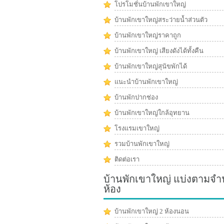
โปรโมชั่นบ้านพักเขาใหญ่
บ้านพักเขาใหญ่สระว่ายน้ำส่วนตัว
บ้านพักเขาใหญ่ราคาถูก
บ้านพักเขาใหญ่ เสียงดังได้ทั้งคืน
บ้านพักเขาใหญ่สุนัขพักได้
แนะนำบ้านพักเขาใหญ่
บ้านพักปากช่อง
บ้านพักเขาใหญ่ใกล้อุทยาน
โรงแรมเขาใหญ่
รวมบ้านพักเขาใหญ่
ติดต่อเรา
บ้านพักเขาใหญ่ แบ่งตามจ
ห้อง
บ้านพักเขาใหญ่ 2 ห้องนอน