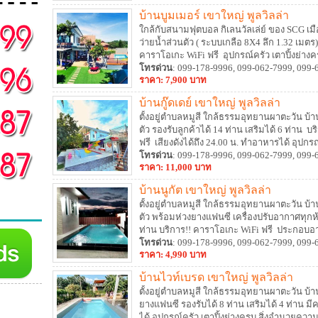
บ้านบูมเมอร์ เขาใหญ่ พูลวิลล่า
ใกล้กับสนามฟุตบอล กิเลนวัลเล่ย์ ของ SCG เมื
ว่ายน้ำส่วนตัว ( ระบบเกลือ 8X4 ลึก 1.32 เมตร) 
คาราโอเกะ WiFi ฟรี อุปกรณ์ครัว เตาปิ้งย่างค
โทรด่วน
: 099-178-9996, 099-062-7999, 099-
ราคา: 7,900 บาท
บ้านกู๊ดเดย์ เขาใหญ่ พูลวิลล่า
ตั้งอยู่ตำบลหมูสี ใกล้ธรรมอุทยานผาตะวัน บ้า
ตัว รองรับลูกค้าได้ 14 ท่าน เสริมได้ 6 ท่าน บ
ฟรี เสียงดังได้ถึง 24.00 น. ทำอาหารได้ อุปกรณ
โทรด่วน
: 099-178-9996, 099-062-7999, 099-
ราคา: 11,000 บาท
บ้านนูกัต เขาใหญ่ พูลวิลล่า
ตั้งอยู่ตำบลหมูสี ใกล้ธรรมอุทยานผาตะวัน บ้า
ตัว พร้อมห่วงยางแฟนซี เครื่องปรับอากาศทุกห้
ท่าน บริการ!! คาราโอเกะ WiFi ฟรี ประกอบอ
โทรด่วน
: 099-178-9996, 099-062-7999, 099-
ราคา: 4,990 บาท
บ้านไวท์เบรด เขาใหญ่ พูลวิลล่า
ตั้งอยู่ตำบลหมูสี ใกล้ธรรมอุทยานผาตะวัน บ้า
ยางแฟนซี รองรับได้ 8 ท่าน เสริมได้ 4 ท่าน
ได้ อุปกรณ์ครัว เตาปิ้งย่างครบ สิ่งอำนวย