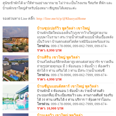
สุุนัขเข้าพักได้ มาให้ท่านอย่างมากมาย ไม่ว่าจะเป็นโรงแรม รีสอร์ท ที่พัก และ
บ้านพักเขาใหญ่สำหรับน้องหมา เชิญชมได้เลยนะค่ะ
จองด่วนทาง Line คลิ๊ก:
http://line.me/ti/p/@KhaoyaiHome
บ้านซุปเปอร์วิว พูลวิลล่า เขาใหญ่
บ้านพักเปิดใหม่มองเห็นวิวภูเขากว้างใหญ่สวยงาม
แบบพาโนรามา สระว่ายน้ำส่วนตัวแบบน้ำล้นเบื้องหลัง
เป็นวิวเขา บ้านตกแต่งสไตล์คาเฟ่มินิมอลพร้อมสวน
อังกฤษถ่ายรูปสวยทุกมุม
โทรด่วน
: 099-178-9996, 099-062-7999, 099-674-
บ้านพักมี 3 ห้องนอน 3
ห้องน้ำ
8887
ราคา: 8,990 บาท
รองรับผู้เข้าพักได้ 15 ท่าน พร้อมให้ท่านได้มา
ดื่มด่ำบรรยากาศธรรมชาติเก็บความประทับใจแล้ววัน
บ้านคิริน เขาใหญ่ พูลวิลล่า
นี้
บ้านสไตล์นอร์ดิกหลังคาสูง ตกแต่งสวยน่ารัก ขาวคลีน
ถ่ายรูปสวยทุกมุม มี 3 ห้องนอน 3 ห้องน้ำ 1 ห้องครัว
พักได้ 9 ท่าน เสริมได้ 3 ท่าน มีสระว่ายน้ำแฟนซี
เปลี่ยนสีได้ คาราโอเกะ โต๊ะกินข้าวทั้งในบ้านและริม
โทรด่วน
: 099-178-9996, 099-062-7999, 099-674-
สระว่ายน้ำ ทำอาหารได้ ปิ้งย่างได้ ที่จอดรถครบ
8887
ราคา: 4,990 บาท
บ้านซีมูนแอนด์สตาร์ เขาใหญ่ พุูลวิลล่า
บ้านพักมี 4 ห้องนอน 5 ห้องน้ำ สะว่ายน้ำส่วนตัว
(ระบบเกลือ) มีระเบียงชมวิว และ ลานกางเต๊นท์ รองรับ
ได้ 16 ท่าน เสริมได้ 4 ท่าน บริการ !! ห้องคาราโอเกะ
โต๊ะพูล ทำอาหารได้ อุปกรณ์ครัว เตาปิ้งย่างครบ สุนัข
โทรด่วน
: 099-178-9996, 099-062-7999, 099-674-
(พันธุ์เล็ก) นำมาเข้าพักได้ (มีค่าบริการ)
8887
ราคา: 10,900 บาท
บ้านเลอวิว เขาใหญ่ พูลวิลล่า