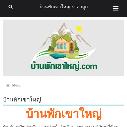
บ้านพักเขาใหญ่ ราคาถูก
Menu
บ้านพักเขาใหญ่
บ้านพักเขาใหญ่
บ้านพักเขาใหญ่
พูลวิลล่า สระว่ายน้ำส่วนตัว ราคาถูก ทางเราได้รวมที่พักเขา