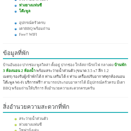
ห่วงยางแฟนซี
โต๊ะพูล
อุปกรณ์ครัวครบ
เตาBBQ พร้อมถ่าน
Free!! WIFI
ข้อมูลที่พัก
บ้านอันยอง ปากช่อง พูลวิลล่า ตั้งอยู่ ปากช่อง ใกล้สถานีรถไฟ กลางดง
บ้านพัก
3 ห้องนอน 2 ห้องน้ำ
พร้อมสระว่ายน้ำส่วนตัว (ขนาด 3.5 x7 ลึก 1.2
เมตร)
รองรับผู้เข้าพักได้ 8 ท่าน เสริมได้ 4 ท่าน
เครื่องปรับอากาศทุกห้องนอน
โต๊ะพูล Wi-Fi บริการฟรี!!
สามารถประกอบอาหารได้ มีอุปกรณ์ครัวครบ มีเตา
BBQ พร้อมถ่านให้บริการ สิ่งอำนวยความสะดวกครบครัน
สิ่งอำนวยความสะดวกที่พัก
สระว่ายน้ำส่วนตัว
ห่วงยางแฟนซี
โซฟานั่งเล่น