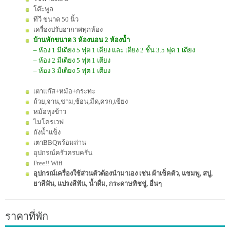
โต๊ะพูล
ทีวี ขนาด 50 นิ้ว
เครื่องปรับอากาศทุกห้อง
บ้านพักขนาด 3 ห้องนอน 2 ห้องน้ำ
– ห้อง 1 มีเตียง 5 ฟุต 1 เตียง และ เตียง 2 ชั้น 3.5 ฟุต 1 เตียง
– ห้อง 2 มีเตียง 5 ฟุต 1 เตียง
– ห้อง 3 มีเตียง 5 ฟุต 1 เตียง
เตาแก๊ส+หม้อ+กระทะ
ถ้วย,จาน,ชาม,ช้อน,มีด,ครก,เขียง
หม้อหุงข้าว
ไมโครเวฟ
ถังน้ำแข็ง
เตาBBQพร้อมถ่าน
อุปกรณ์ครัวครบครัน
Free!! Wifi
อุปกรณ์เครื่องใช้ส่วนตัวต้องนำมาเอง เช่น ผ้าเช็คตัว, แชมพู, สบู่,
ยาสีฟัน, แปรงสีฟัน, น้ำดื่ม, กระดาษทิชชู่, อื่นๆ
ราคาที่พัก