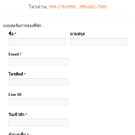
โทรด่วน:
099-178-9996
,
099-062-7999
แบบฟอร์มการจองที่พัก
ชื่อ
*
นามสกุล
Email
*
โทรศัพท์
*
Line ID
วันเข้าพัก
*
จำนวนคืน
*