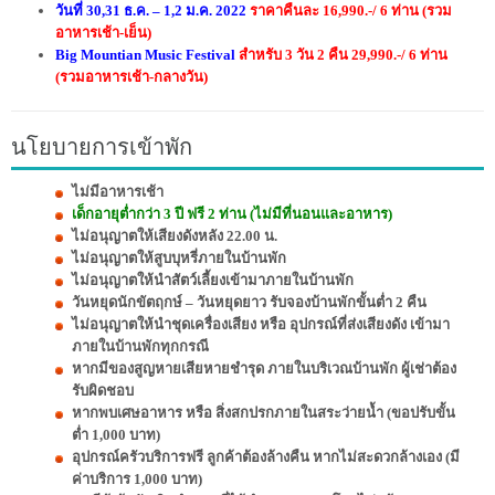
วันที่ 30,31
ธ.ค.
– 1,2 ม
.ค.
2022
ราคาคืนละ
16,990.-/ 6 ท่าน (รวม
อาหารเช้า-เย็น)
Big Mountian Music Festival
สำหรับ 3 วัน 2 คืน
29,990.-/ 6 ท่าน
(รวมอาหารเช้า-กลางวัน)
นโยบายการเข้าพัก
ไม่มีอาหารเช้า
เด็กอายุต่ำกว่า 3 ปี ฟรี 2 ท่าน (ไม่มีที่นอนและอาหาร)
ไม่อนุญาตให้เสียงดังหลัง 22.00 น.
ไม่อนุญาตให้สูบบุหรี่ภายในบ้านพัก
ไม่อนุญาตให้นำสัตว์เลี้ยงเข้ามาภายในบ้านพัก
วันหยุดนักขัตฤกษ์ – วันหยุดยาว รับจองบ้านพักขั้นต่ำ 2 คืน
ไม่อนุญาตให้นำชุดเครื่องเสียง หรือ อุปกรณ์ที่ส่งเสียงดัง เข้ามา
ภายในบ้านพักทุกกรณี
หากมีของสูญหายเสียหายชำรุด ภายในบริเวณบ้านพัก ผู้เช่าต้อง
รับผิดชอบ
หากพบเศษอาหาร หรือ สิ่งสกปรกภายในสระว่ายน้ำ (ขอปรับขั้น
ต่ำ 1,000 บาท)
อุปกรณ์ครัวบริการฟรี ลูกค้าต้องล้างคืน หากไม่สะดวกล้างเอง (มี
ค่าบริการ 1,000 บาท)