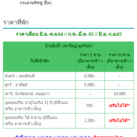
กระดาษทิชชู่, อื่นๆ
ราคาที่พัก
ราคาเดือน มิ.ย.-พ.ย.64 // ก.พ.-มี.ค. 65 // มิ.ย.-ก.ย.65
บ้านอิงน้ำ เขาใหญ่ พูลวิลล่า
ราคา 2 ท่าน
ราคา 6 ท่าน
วันที่เข้าพัก
(มีอาหารเช้า +
(มีอาหารเช้า +
เย็น)
เย็น)
จันทร์ – พฤหัสบดี
4,990.-
–
ศุกร์ , อาทิตย์
5,990.-
–
เสาร์, นักขัตฤกษ์, หยุดยาว
–
14,990
บุคคลเสริม อายุไม่เกิน 11 ปี (มีที่นอน
700.-
เสริมไม่ได้**
เสริม อาหารเช้า-เย็น)
บุคคลเสริม ได้ 4 ท่าน (มีที่นอน
1,200.-
เสริมไม่ได้**
เสริม อาหารเช้า-เย็น)