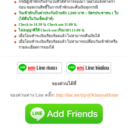
กรณีผู้เข้าพักเกินจำนวนที่ได้ทำการจองมา โดยไม่แจ้งทางเรา
ก่อน ขอสงวนสิทธิ์ในการเข้าพักและคืนเงินทุกกรณี
วันเข้าพักเก็บค่าประกันบ้านพัก 2,000 บาท + บัตรประชาชน 1 ใบ
(ได้คืนในวันเช็คเอ้าท์)
Check in 14.30 น. Check out 11.00 น.
ไม่อนุญาติให้ Check out เกินเวลา 11.00 น.
เมื่อโอนชำระเงินเรียบร้อยแล้ว ไม่สามารถคืนเงินได้
เมื่อโอนชำระเงินเรียบร้อยแล้ว ไม่สามารถเปลี่ยนวันเข้าพักหรือ
รายละเอียดการจองได้
จองด่วนได้ที่
จองด่วนทาง Line คลิ๊ก:
http://line.me/ti/p/@KhaoyaiHome