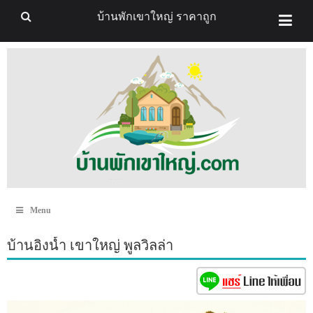
บ้านพักเขาใหญ่ ราคาถูก
Menu
บ้านอิงน้ำ เขาใหญ่ พูลวิลล่า