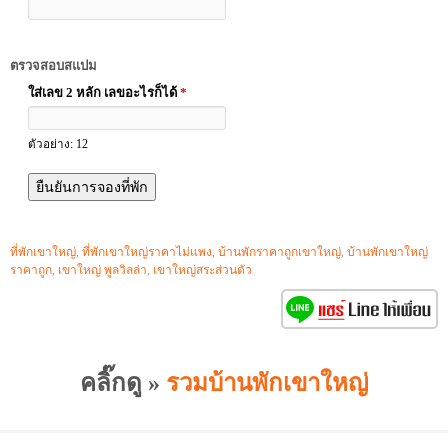
ตรวจสอบสแปม
ใส่เลข 2 หลัก เลขอะไรก็ได้
*
ตัวอย่าง: 12
ที่พักเขาใหญ่
,
ที่พักเขาใหญ่ราคาไม่แพง
,
บ้านพักราคาถูกเขาใหญ่
,
บ้านพักเขาใหญ่
ราคาถูก
,
เขาใหญ่ พูลวิลล่า
,
เขาใหญ่สระส่วนตัว
คลิ๊กดู »
รวมบ้านพักเขาใหญ่