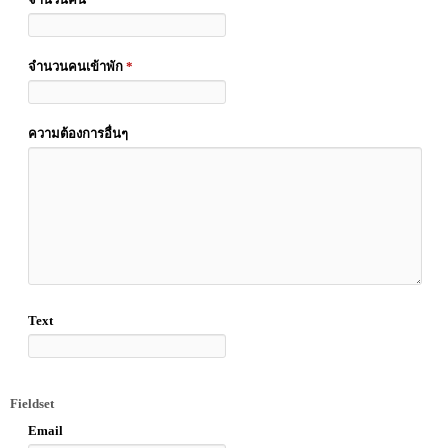
จำนวนคนเข้าพัก
*
ความต้องการอื่นๆ
Text
Fieldset
Email