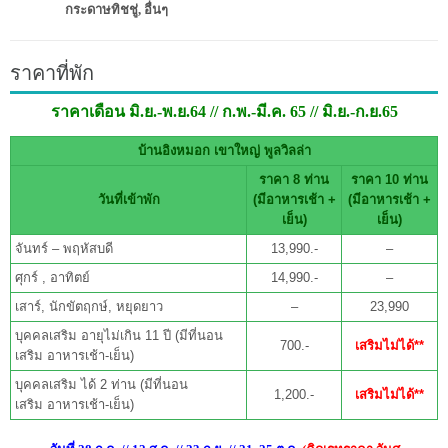
กระดาษทิชชู่, อื่นๆ
ราคาที่พัก
ราคาเดือน มิ.ย.-พ.ย.64 // ก.พ.-มี.ค. 65 // มิ.ย.-ก.ย.65
บ้านอิงหมอก เขาใหญ่ พูลวิลล่า
ราคา 8 ท่าน
ราคา 10 ท่าน
วันที่เข้าพัก
(มีอาหารเช้า +
(มีอาหารเช้า +
เย็น)
เย็น)
จันทร์ – พฤหัสบดี
13,990.-
–
ศุกร์ , อาทิตย์
14,990.-
–
เสาร์, นักขัตฤกษ์, หยุดยาว
–
23,990
บุคคลเสริม อายุไม่เกิน 11 ปี (มีที่นอน
700.-
เสริมไม่ได้**
เสริม อาหารเช้า-เย็น)
บุคคลเสริม ได้ 2 ท่าน (มีที่นอน
1,200.-
เสริมไม่ได้**
เสริม อาหารเช้า-เย็น)