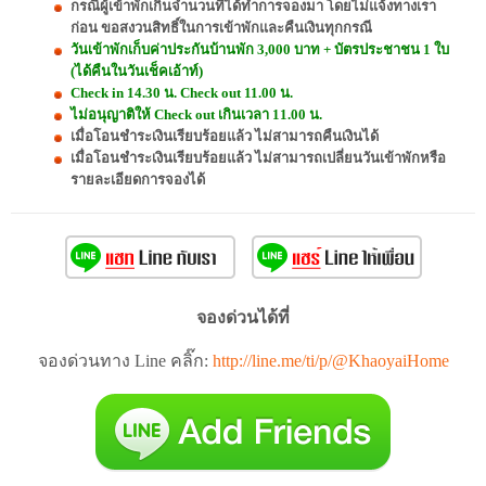
กรณีผู้เข้าพักเกินจำนวนที่ได้ทำการจองมา โดยไม่แจ้งทางเรา
ก่อน ขอสงวนสิทธิ์ในการเข้าพักและคืนเงินทุกกรณี
วันเข้าพักเก็บค่าประกันบ้านพัก 3,000 บาท + บัตรประชาชน 1 ใบ
(ได้คืนในวันเช็คเอ้าท์)
Check in 14.30 น. Check out 11.00 น.
ไม่อนุญาติให้ Check out เกินเวลา 11.00 น.
เมื่อโอนชำระเงินเรียบร้อยแล้ว ไม่สามารถคืนเงินได้
เมื่อโอนชำระเงินเรียบร้อยแล้ว ไม่สามารถเปลี่ยนวันเข้าพักหรือ
รายละเอียดการจองได้
จองด่วนได้ที่
จองด่วนทาง Line คลิ๊ก:
http://line.me/ti/p/@KhaoyaiHome