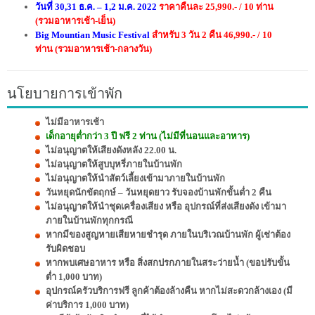
วันที่ 30,31
ธ.ค.
– 1,2 ม
.ค.
2022
ราคาคืนละ 25
,990.- / 10 ท่าน
(รวม
อาหารเช้า-เย็น)
Big Mountian Music Festival
สำหรับ 3 วัน 2 คืน 46
,990.-
/ 10
ท่าน
(รวมอาหารเช้า-กลางวัน)
นโยบายการเข้าพัก
ไม่มีอาหารเช้า
เด็กอายุต่ำกว่า 3 ปี ฟรี 2 ท่าน (ไม่มีที่นอนและอาหาร)
ไม่อนุญาตให้เสียงดังหลัง 22.00 น.
ไม่อนุญาตให้สูบบุหรี่ภายในบ้านพัก
ไม่อนุญาตให้นำสัตว์เลี้ยงเข้ามาภายในบ้านพัก
วันหยุดนักขัตฤกษ์ – วันหยุดยาว รับจองบ้านพักขั้นต่ำ 2 คืน
ไม่อนุญาตให้นำชุดเครื่องเสียง หรือ อุปกรณ์ที่ส่งเสียงดัง เข้ามา
ภายในบ้านพักทุกกรณี
หากมีของสูญหายเสียหายชำรุด ภายในบริเวณบ้านพัก ผู้เช่าต้อง
รับผิดชอบ
หากพบเศษอาหาร หรือ สิ่งสกปรกภายในสระว่ายน้ำ (ขอปรับขั้น
ต่ำ 1,000 บาท)
อุปกรณ์ครัวบริการฟรี ลูกค้าต้องล้างคืน หากไม่สะดวกล้างเอง (มี
ค่าบริการ 1,000 บาท)