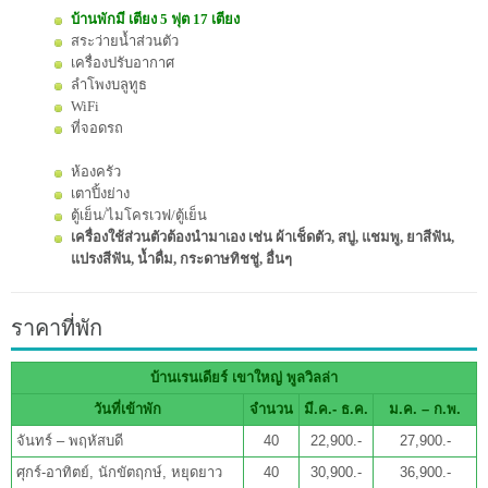
บ้านพักมี เตียง 5 ฟุต 17 เตียง
สระว่ายน้ำส่วนตัว
เครื่องปรับอากาศ
ลำโพงบลูทูธ
WiFi
ที่จอดรถ
ห้องครัว
เตาปิ้งย่าง
ตู้เย็น/ไมโครเวฟ/ตู้เย็น
เครื่องใช้ส่วนตัวต้องนำมาเอง เช่น ผ้าเช็ดตัว, สบู่, แชมพู, ยาสีฟัน,
แปรงสีฟัน, น้ำดื่ม, กระดาษทิชชู่, อื่นๆ
ราคาที่พัก
บ้านเรนเดียร์ เขาใหญ่ พูลวิลล่า
วันที่เข้าพัก
จำนวน
มี.ค.- ธ.ค.
ม.ค. – ก.พ.
จันทร์ – พฤหัสบดี
40
22,900.-
27,900.-
ศุกร์-อาทิตย์, นักขัตฤกษ์, หยุดยาว
40
30,900.-
36,900.-