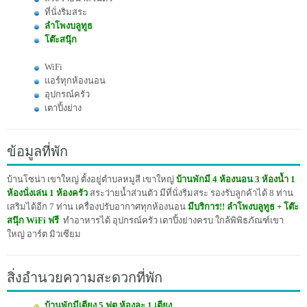
ที่นั่งริมสระ
ลำโพงบลูทูธ
โต๊ะสนุ๊ก
WiFi
แอร์ทุกห้องนอน
อุปกรณ์ครัว
เตาปิ้งย่าง
ข้อมูลที่พัก
บ้านโซน่า เขาใหญ่ ตั้งอยู่ตำบลหมูสี เขาใหญ่
บ้านพักมี 4 ห้องนอน 3 ห้องน้ำ 1
ห้องนั่งเล่น 1 ห้องครัว
สระว่ายน้ำส่วนตัว มีที่นั่งริมสระ รองรับลูกค้าได้ 8 ท่าน
เสริมได้อีก 7 ท่าน เครื่องปรับอากาศทุกห้องนอน
มีบริการ!! ลำโพงบลูทูธ + โต๊ะ
สนุ๊ก WiFi ฟรี
ทำอาหารได้ อุปกรณ์ครัว เตาปิ้งย่างครบ
ใกล้พิพิธภัณฑ์เขา
ใหญ่ อาร์ต มิวเซียม
สิ่งอำนวยความสะดวกที่พัก
บ้านพักมีเตียง 5 ฟุต ห้องละ 1 เตียง