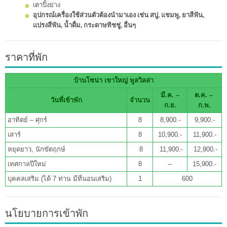
เตาปิ้งย่าง
อุปกรณ์เครื่องใช้ส่วนตัวต้องนำมาเอง เช่น สบู่, แชมพู, ยาสีฟัน,
แปรงสีฟัน, น้ำดื่ม, กระดาษทิชชู่, อื่นๆ
ราคาที่พัก
บ้านโซน่า เขาใหญ่ พูลวิลล่า
มี.ค. –
ต.ค. –
วันที่เข้าพัก
จำนวน
ก.ย.
ก.พ.
อาทิตย์ – ศุกร์
8
8,900.-
9,900.-
เสาร์
8
10,900.-
11,900.-
หยุดยาว, นักขัตฤกษ์
8
11,900.-
12,900.-
เทศกาลปีใหม่
8
–
15,900.-
บุคคลเสริม (ได้ 7 ท่าน มีที่นอนเสริม)
1
600
นโยบายการเข้าพัก