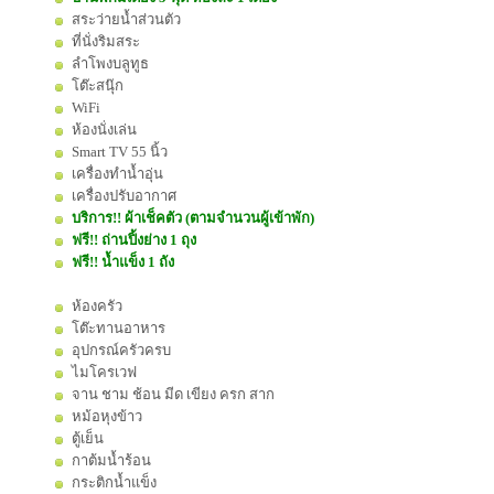
สระว่ายน้ำส่วนตัว
ที่นั่งริมสระ
ลำโพงบลูทูธ
โต๊ะสนุ๊ก
WiFi
ห้องนั่งเล่น
Smart TV 55 นิ้ว
เครื่องทำน้ำอุ่น
เครื่องปรับอากาศ
บริการ!! ผ้าเช็คตัว (ตามจำนวนผู้เข้าพัก)
ฟรี!! ถ่านปิ้งย่าง 1 ถุง
ฟรี!! น้ำแข็ง 1 ถัง
ห้องครัว
โต๊ะทานอาหาร
อุปกรณ์ครัวครบ
ไมโครเวฟ
จาน ชาม ช้อน มีด เขียง ครก สาก
หม้อหุงข้าว
ตู้เย็น
กาต้มน้ำร้อน
กระติกน้ำแข็ง