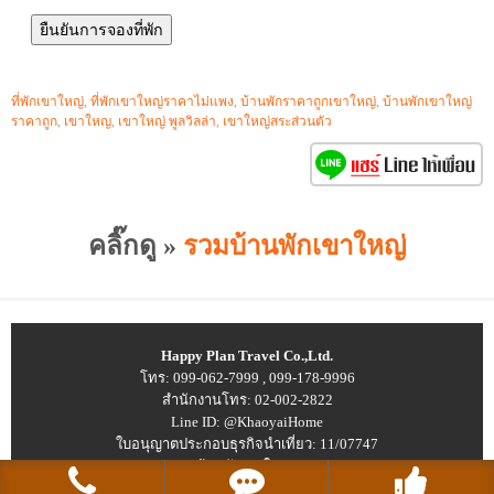
ที่พักเขาใหญ่
,
ที่พักเขาใหญ่ราคาไม่แพง
,
บ้านพักราคาถูกเขาใหญ่
,
บ้านพักเขาใหญ่
ราคาถูก
,
เขาใหญ
,
เขาใหญ่ พูลวิลล่า
,
เขาใหญ่สระส่วนตัว
คลิ๊กดู »
รวมบ้านพักเขาใหญ่
Happy Plan Travel Co.,Ltd.
โทร:
099-062-7999
,
099-178-9996
สำนักงานโทร:
02-002-2822
Line ID:
@KhaoyaiHome
ใบอนุญาตประกอบธุรกิจนำเที่ยว: 11/07747
© 2026
บ้านพักเขาใหญ่ ราคาถูก