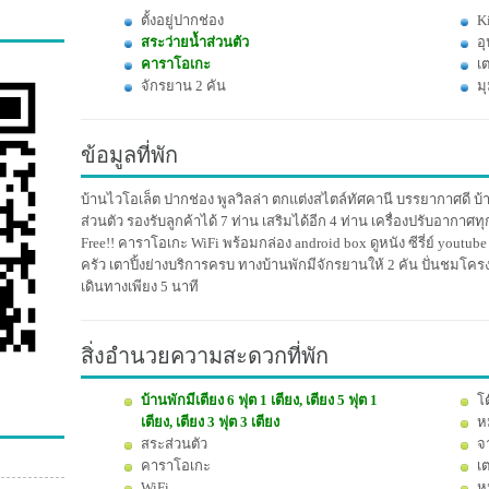
ตั้งอยู่ปากช่อง
K
สระว่ายน้ำส่วนตัว
อ
คาราโอเกะ
เต
จักรยาน 2 คัน
มุ
ข้อมูลที่พัก
บ้านไวโอเล็ต ปากช่อง พูลวิลล่า ตกแต่งสไตล์ทัศคานี บรรยากาศดี 
ส่วนตัว รองรับลูกค้าได้ 7 ท่าน เสริมได้อีก 4 ท่าน เครื่องปรับอากาศท
Free!! คาราโอเกะ WiFi พร้อมกล่อง android box ดูหนัง ซีรี่ย์ yout
ครัว เตาปิ้งย่างบริการครบ ทางบ้านพักมีจักรยานให้ 2 คัน ปั่นชมโค
เดินทางเพียง 5 นาที
สิ่งอำนวยความสะดวกที่พัก
บ้านพักมีเตียง 6 ฟุต 1 เตียง, เตียง 5 ฟุต 1
โ
เตียง, เตียง 3 ฟุต 3 เตียง
ห
สระส่วนตัว
จ
คาราโอเกะ
เ
WiFi
หม