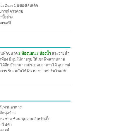
ids Zone มุมของเล่นเด็ก
ุปกรณ์ครัวครบ
าปิ้งย่าง
มเซลฟี่
บ้านพักขนาด
3 ห้องนอน 3 ห้องน้ำ
สระว่ายน้ำ
ุกห้อง มีมุมให้ถ่ายรูป ให้เซลฟี่หลากหลาย
ube ได้อีก ยังสามารถประกอบอาหารได้ อุปกรณ์
รงการ รับลมกันให้ฟิน ห่างจากฟาร์มโชคชัย
ต๊ะทานอาหาร
ม้อหุงข้าว
าน ชาม ช้อน ชุดจานสำหรับเด็ก
ตาไฟฟ้า
้อสุกี้