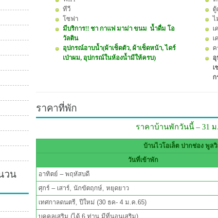
ทีวี
ตู
โซฟา
ไ
มีบริการ!! ชา กาแฟ มาม่า ขนม น้ำดื่ม โอ
เค
วัลติน
เ
อุปกรณ์อาบน้ำ(ผ้าเช็ดตัว, ผ้าเช็ดหน้า, ไดร์
ค
เป่าผม, อุปกรณ์ในห้องน้ำมีให้ครบ)
อุ
เช
กร
ราคาที่พัก
ราคาบ้านพักวันนี้ – 31 ม
บ้านไวโอเล็ต ปากช่อง พูลวิ
วันที่เข้าพัก
ำนวน
อาทิตย์ – พฤหัสบดี
ศุกร์ – เสาร์, นักขัตฤกษ์, หยุดยาว
เทศกาลดนตรี, ปีใหม่ (30 ธค- 4 ม.ค.65)
บุคคลเสริม (ได้ 6 ท่าน มีที่นอนเสริม)