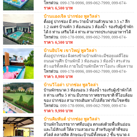
อาทิ เตาแก๊ส, หม้อ, กระทะ, ไมโครเวฟ, หม้อหุงข้าว,
โทรด่วน
: 099-178-9996, 099-062-7999, 099-674-
ถังน้ำแข็ง เป็นต้น
8887
ราคา: 6,500 บาท
บ้านแองเจิ้ล ปากช่อง พูลวิลล่า
ตั้งอยู่ ปากช่อง มี สระว่ายน้ำส่วนตัวขนาด 3.5 x7 ลึก
1.2 เมตร บ้านพัก 3 ห้องนอน 3 ห้องน้ำ รองรับผู้เข้าพัก
ได้ 8 ท่าน เสริมได้ 4 ท่าน สามารถประกอบอาหารได้
มีอุปกรณ์ครัวครบ มีเตา BBQ พร้อมถ่านให้บริการ
โทรด่วน
: 099-178-9996, 099-062-7999, 099-674-
บรรยากาศร่มรื่น
8887
ราคา: 6,500 บาท
บ้านยิปโซ เขาใหญ่ พูลวิลล่า
ตั้งอยู่ปากช่อง ฝั่งตรงข้ามบ้านพักจะมีซอยแดลี่โฮม
ถนนผ่านศึก บ้านพักมี 3 ห้องนอน 3 ห้องน้ำ สระส่วน
ตัว แอร์ทั้งหลัง ภายในบ้านพักมีคาราโอเกะ เพิ่มความ
บันเทิงยามเข้าพัก รองรับลูกค้าได้ 10 ท่าน เสริมได้
โทรด่วน
: 099-178-9996, 099-062-7999, 099-674-
อีก 5 ท่าน มีอุปกรณ์ครัว เตาปิ้งย่าง สามารถประกอบ
8887
ราคา: 8,900 บาท
อาหารได้
บ้านวิโอล่า ปากช่อง พูลวิลล่า
บ้านพักขนาด 3 ห้องนอน 3 ห้องน้ำ รองรับผู้เข้าพักได้
8 ท่าน เสริม 5 ท่าน มีบรรยากาศธรรมชาติ ที่โอบล้อม
ของ ปากช่อง สามารถเดินทางไปเที่ยวฟาร์มโชคชัย
แค่ 5 นาที ภายในบ้านพักตกแต่งสไตล์ทัสคานี
โทรด่วน
: 099-178-9996, 099-062-7999, 099-674-
8887
ราคา: 9,990 บาท
บ้านคิมหันต์ ปากช่อง พูลวิลล่า
บ้านพักในบรรยากาศที่อบอุ่น ตกแต่งด้วยพื้นหินอ่อน
และไม้สักแท้ ให้ความสวยงาม สำหรับลูกค้าที่ชอบ
สไตล์ คลาสสิค ลักษณะบ้านมีทั้งหมด 2 ชั้น ขนาด 4