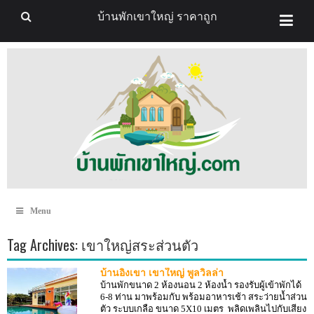
บ้านพักเขาใหญ่ ราคาถูก
Menu
Tag Archives:
เขาใหญ่สระส่วนตัว
บ้านอิงเขา เขาใหญ่ พูลวิลล่า
บ้านพักขนาด 2 ห้องนอน 2 ห้องน้ำ รองรับผู้เข้าพักได้
6-8 ท่าน มาพร้อมกับ พร้อมอาหารเช้า สระว่ายน้ำส่วน
ตัว ระบบเกลือ ขนาด 5X10 เมตร พลิดเพลินไปกับเสียง