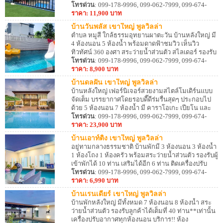
วิว บริการ!! คาราโอเกะ ไฟเธค และ โต๊ะพูล
โทรด่วน
: 099-178-9996, 099-062-7999, 099-674-
8887
ราคา: 11,900 บาท
บ้านวันพลัส เขาใหญ่ พูลวิลล่า
ตำบล หมูสี ใกล้ธรรมอุทยานผาตะวัน บ้านหลังใหญ่ มี
4 ห้องนอน 5 ห้องน้ำ พร้อมดาดฟ้าชมวิว เห็นวิว
ทิวทัศน์ 360 องศา
สระว่ายน้ำส่วนตัว สไลเดอร์ รองรับ
ได้ 14 ท่าน เสริมได้ 5 ท่าน บริการ!! ห้องคาราโอเกะ
โทรด่วน
: 099-178-9996, 099-062-7999, 099-674-
ไฟเธค
8887
ราคา: 8,900 บาท
บ้านดลฝัน เขาใหญ่ พูลวิลล่า
บ้านหลังใหญ่ เฟอร์นิเจอร์สวยงามสไตล์โมเดิร์นแบบ
จัดเต็ม บรรยากาศโดยรอบดี๊ดีร่มรื่นสุดๆ ประกอบไป
ด้วย 5 ห้องนอน 7 ห้องน้ำ มี คาราโอเกะ เปียโน และ
โต๊ะพูล รองรับผู้เข้าพักได้ 12 ท่าน เสริมได้อีก 13 ท่าน
โทรด่วน
: 099-178-9996, 099-062-7999, 099-674-
ประกอบอาหารได้ อุปกรณ์ครัว เตาปิ้งย่างครบ
8887
ราคา: 23,900 บาท
บ้านเอาท์ติ้ง เขาใหญ่ พูลวิลล่า
อยู่ทามกลางธรรมชาติ บ้านพักมี 3 ห้องนอน 3 ห้องน้ำ
1 ห้องโถง 1 ห้องครัว พร้อมสระว่ายน้ำส่วนตัว รองรับผู้
เข้าพักได้ 10 ท่าน เสริมได้อีก 6 ท่าน ติดเครื่องปรับ
อากาศทุกห้อง ห้องโถง มีบริการ!! คาราโอเกะ ลำโพง
โทรด่วน
: 099-178-9996, 099-062-7999, 099-674-
บลูทูธ ปาร์ตี้เสียงดังได้ถึง 24.00 น. มีอุปกรณ์ครัวครบ
8887
ราคา: 6,990 บาท
พร้อมเตาปิ้งย่าง
บ้านเรนเดียร์ เขาใหญ่ พูลวิลล่า
บ้านพักหลังใหญ่ มีทั้งหมด 7 ห้องนอน 8 ห้องน้ำ สระ
ว่ายน้ำส่วนตัว รองรับลูกค้าได้เต็มที่ 40 ท่าน**เท่านั้น
เครื่องปรับอากาศทุกห้องนอน บริการ!! ห้อง