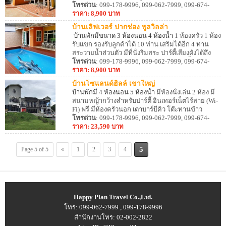
ท่าน สิ่งอำนวยความสะดวกครบครัน มีห้อง
โทรด่วน
: 099-178-9996, 099-062-7999, 099-674-
ครัว อุปกรณ์ครัว เตาปิ้งย่าง สามารถทำอาหารได้
8887
ราคา: 8,900 บาท
บ้านเลิฟเวอร์ ปากช่อง พูลวิลล่า
บ้านพักมีขนาด 3 ห้องนอน 4 ห้องน้ำ
1 ห้องครัว 1 ห้อง
รับแขก รองรับลูกค้าได้ 10 ท่าน เสริมได้อีก 4 ท่าน
สระว่ายน้ำส่วนตัว มีที่นั่งริมสระ ปาร์ตี้เสียงดังได้ถึง
23.00 น. มีโซนทำอาหาร อุปกรณ์ครัว เตาปิ้งย่าง
โทรด่วน
: 099-178-9996, 099-062-7999, 099-674-
สามารถประกอบอาหารได้ สิ่งอำนวยความสะดวกครบ
8887
ราคา: 8,900 บาท
ครัน
บ้านโซแลนด์ฮิลล์ เขาใหญ่
บ้านพักมี 4 ห้องนอน 5 ห้องน้ำ
มีห้องนั่งเล่น 2 ห้อง มี
สนามหญ้ากว้างสำหรับปาร์ตี้ อินเทอร์เน็ตไร้สาย (Wi-
Fi) ฟรี มีห้องครัวนอก เตาบาร์บีคิว โต๊ะทานข้าว
indoor และ outdoor และอุปกรณ์ครัวสำหรับประกอบ
โทรด่วน
: 099-178-9996, 099-062-7999, 099-674-
อาหาร ที่จอดรถส่วนตัวมากกว่า 10 คัน พร้อมสิ่ง
8887
ราคา: 23,590 บาท
อำนวยความสะดวกครบครัน
5
Page 5 of 5
«
1
2
3
4
Happy Plan Travel Co.,Ltd.
โทร:
099-062-7999
,
099-178-9996
สำนักงานโทร:
02-002-2822