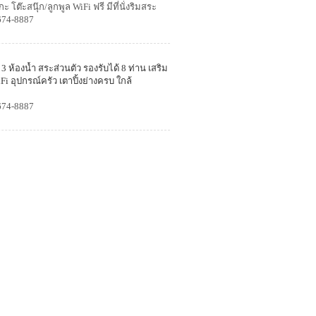
 โต๊ะสนุ๊ก/ลูกพูล WiFi ฟรี มีที่นั่งริมสระ
ตาปิ้งย่างครบ สิ่งอำนวยความสะดวกมากมาย
674-8887
 3 ห้องน้ำ
สระส่วนตัว รองรับได้ 8 ท่าน เสริม
iFi อุปกรณ์ครัว เตาปิ้งย่างครบ
ใกล้
674-8887