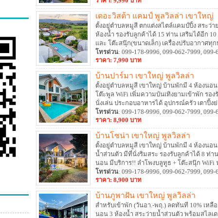
ราคา: 9,990 บาท
เดอะวิสต้า แคมป์ พูลวิลล่า เขาใหญ่
ตั้งอยู่ตำบลหมูสี ตกแต่งสไตล์แคมป์ปิ้ง สระว่
ห้องน้ำ รองรับลูกค้าได้ 15 ท่าน เสริมได้อีก 
และ โต๊ะสนุ๊ก(ขนาดเล็ก) เครื่องปรับอากาศทุ
อาหารกลางแจ้ง (Out Door) อุปกรณ์ครัว เตาป
โทรด่วน
: 099-178-9996, 099-062-7999, 099-
ราคา: 7,990 บาท
บ้านปาร์มา เขาใหญ่ พูลวิลล่า
ตั้งอยู่ตำบลหมูสี เขาใหญ่ บ้านพักมี 4 ห้องนอน
โต๊ะพูล WiFi เพิ่มความบันเทิงยามเข้าพัก รองรับ
นั่งเล่น ประกอบอาหารได้ อุปกรณ์ครัว เตาปิ้ง
มิวเซียม
โทรด่วน
: 099-178-9996, 099-062-7999, 099-
ราคา: 8,900 บาท
บ้านโซน่า เขาใหญ่ พูลวิลล่า
ตั้งอยู่ตำบลหมูสี เขาใหญ่ บ้านพักมี 4 ห้องนอน 
น้ำส่วนตัว มีที่นั่งริมสระ รองรับลูกค้าได้ 8 ท่
นอน มีบริการ!! ลำโพงบลูทูธ + โต๊ะสนุ๊ก WiFi 
ครบ
โทรด่วน
ใกล้พิพิธภัณฑ์เขาใหญ่ อาร์ต มิวเซียม
: 099-178-9996, 099-062-7999, 099-
ราคา: 8,900 บาท
บ้านภูพาฝัน เขาใหญ่ พูลวิลล่า
สำหรับเข้าพัก (วันอา.-พฤ.) ลดทันที 10% เหลือ
นอน 3 ห้องน้ำ สระว่ายน้ำส่วนตัว พร้อมสไลเดอร