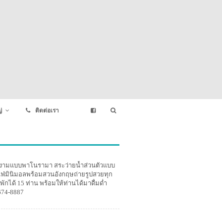
่
ติดต่อเรา
วยงามแบบพาโนรามา สระว่ายน้ำส่วนตัวแบบ
คาเฟ่มินิมอลพร้อมสวนอังกฤษถ่ายรูปสวยทุก
าพักได้ 15 ท่าน พร้อมให้ท่านได้มาดื่มด่ำ
นี้
674-8887